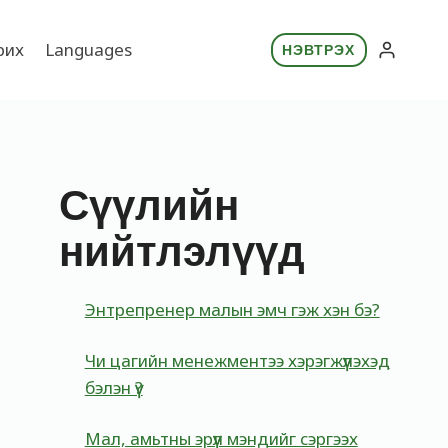
рих
Languages
НЭВТРЭХ
Сүүлийн
нийтлэлүүд
Энтрепренер малын эмч гэж хэн бэ?
Чи цагийн менежментээ хэрэгжүүлэхэд
бэлэн үү?
Мал, амьтны эрүүл мэндийг сэргээх