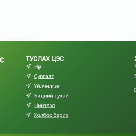
LC
ТУСЛАХ ЦЭС
Нүүр
Сургалт
Үйлчилгээ
Бидний тухай
Нийтлэл
Холбоо барих