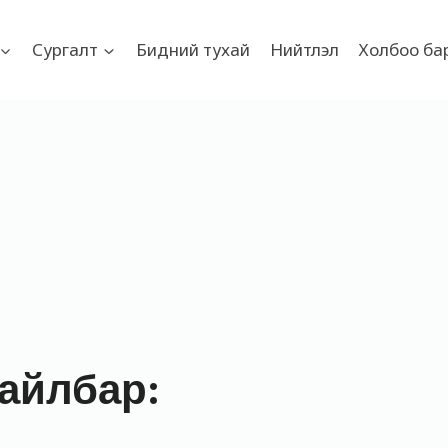
Сургалт
Бидний тухай
Нийтлэл
Холбоо ба
 тайлбар: