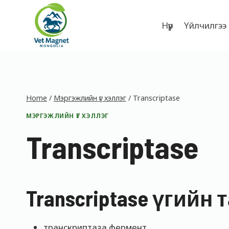
Skip
to
Нүүр
Үйлчилгээ
content
Home
/
Мэргэжлийн үг хэллэг
/
Transcriptase
МЭРГЭЖЛИЙН ҮГ ХЭЛЛЭГ
Transcriptase
Transcriptase үгийн
транскриптаза фермент