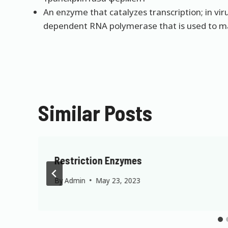
An enzyme that catalyzes transcription; in v
dependent RNA polymerase that is used to m
Similar Posts
Restriction Enzymes
By
Admin
May 23, 2023