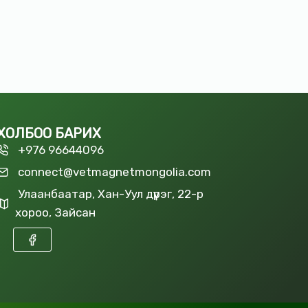
ХОЛБОО БАРИХ
+976 96644096
connect@vetmagnetmongolia.com
Улаанбаатар, Хан-Уул дүүрэг, 22-р
хороо, Зайсан