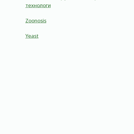
технологи
Zoonosis
Yeast
Betta Lactamase
By
Admin
May 22, 2023