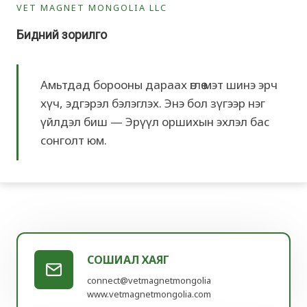
VET MAGNET MONGOLIA LLC
Бидний зорилго
Амьтдад борооны дараах өглөө мэт шинэ эрч
хүч, эдгэрэл бэлэглэх. Энэ бол зүгээр нэг
үйлдэл биш — Эрүүл оршихын эхлэл бас
сонголт юм.
СОШИАЛ ХАЯГ
connect@vetmagnetmongolia
www.vetmagnetmongolia.com