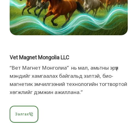
Vet Magnet Mongolia LLC
“Вет Магнет Монголиа” нь мал, амьтны эрүүл
мэндийг хамгаалах байгальд ээлтэй, био-
магнетик эмчилгээний технологийн тогтвортой
хөгжлийг дэмжин ажиллана.”
Залгах