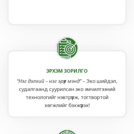
ЭРХЭМ ЗОРИЛГО
“Нэг дэлхий – нэг эрүүл мэнд”
– Эко шийдэл,
судалгаанд суурилсан эко эмчилгээний
технологийг нэвтрүүлж, тогтвортой
хөгжлийг бэхжүүлэх!