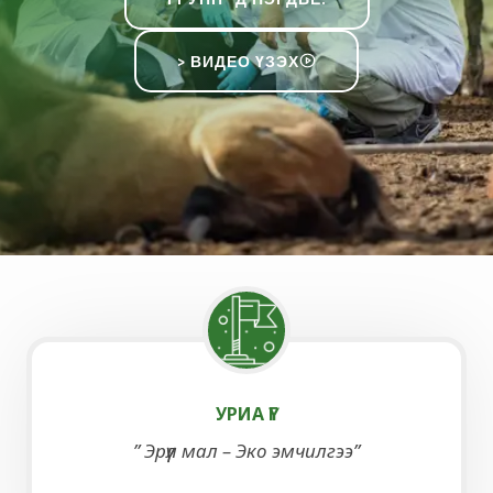
> ВИДЕО ҮЗЭХ
УРИА ҮГ
” Эрүүл мал – Эко эмчилгээ”