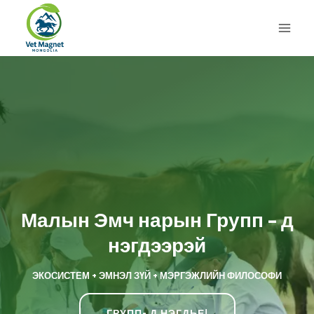
Skip
to
content
Малын Эмч нарын Групп – д
нэгдээрэй
ЭКОСИСТЕМ + ЭМНЭЛ ЗҮЙ + МЭРГЭЖЛИЙН ФИЛОСОФИ
ГРУПП- Д НЭГДЬЕ!