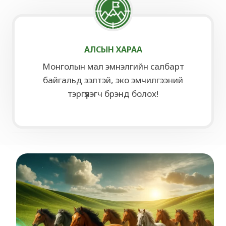
АЛСЫН ХАРАА
Монголын мал эмнэлгийн салбарт
байгальд ээлтэй, эко эмчилгээний
тэргүүлэгч брэнд болох!