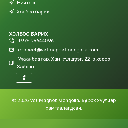
Нийтлэл
Холбоо барих
ХОЛБОО БАРИХ
+976 96644096
connect@vetmagnetmongolia.com
Улаанбаатар, Хан-Уул дүүрэг, 22-р хороо,
Зайсан
©
2026 Vet Magnet Mongolia. Бүх эрх хуулиар
хамгаалагдсан.