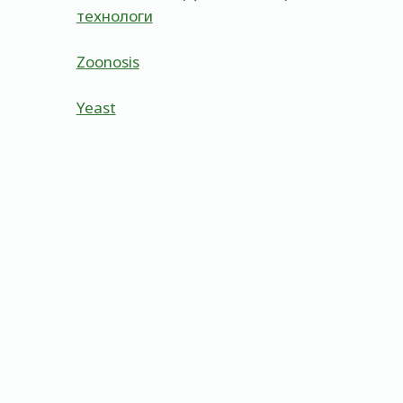
технологи
Zoonosis
Yeast
Anaerobic Respiration
By
Admin
May 22, 2023