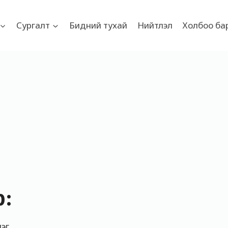
Сургалт
Бидний тухай
Нийтлэл
Холбоо ба
р:
лэг