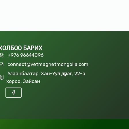
ХОЛБОО БАРИХ
+976 96644096
connect@vetmagnetmongolia.com
Улаанбаатар, Хан-Уул дүүрэг, 22-р
хороо, Зайсан