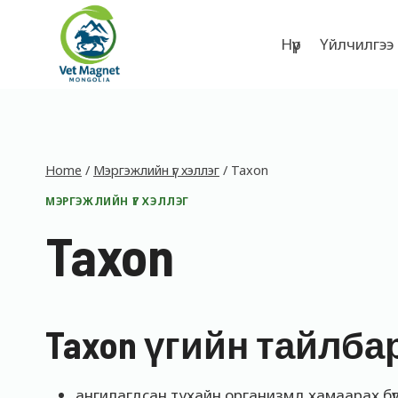
Skip
to
Нүүр
Үйлчилгээ
content
Home
/
Мэргэжлийн үг хэллэг
/
Taxon
МЭРГЭЖЛИЙН ҮГ ХЭЛЛЭГ
Taxon
Taxon үгийн тайлба
ангилагдсан тухайн организмд хамаарах бү