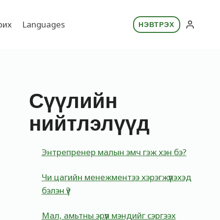
рих
Languages
НЭВТРЭХ
Сүүлийн
нийтлэлүүд
Энтрепренер малын эмч гэж хэн бэ?
Чи цагийн менежментээ хэрэгжүүлэхэд
бэлэн үү?
Мал, амьтны эрүүл мэндийг сэргээх