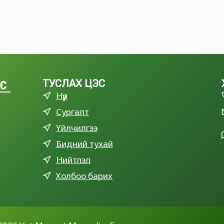
LC
ТУСЛАХ ЦЭС
Нүүр
Сургалт
Үйлчилгээ
Бидний тухай
Нийтлэл
Холбоо барих