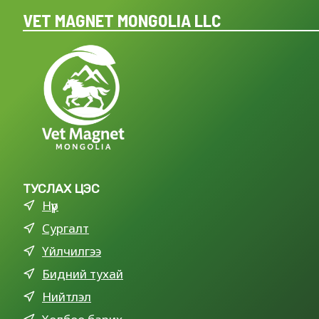
VET MAGNET MONGOLIA LLC
ТУСЛАХ ЦЭС
Нүүр
Сургалт
Үйлчилгээ
Бидний тухай
Нийтлэл