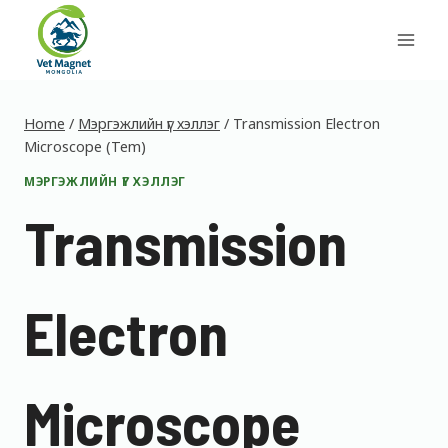
Skip
to
content
Home
/
Мэргэжлийн үг хэллэг
/
Transmission Electron
Microscope (Tem)
МЭРГЭЖЛИЙН ҮГ ХЭЛЛЭГ
Transmission
Electron
Microscope