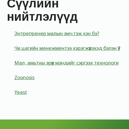
Сүүлийн
нийтлэлүүд
Энтрепренер малын эмч гэж хэн бэ?
Чи цагийн менежментээ хэрэгжүүлэхэд бэлэн үү?
Мал, амьтны эрүүл мэндийг сэргээх технологи
Zoonosis
Yeast