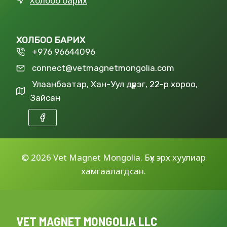
Холбоо барих
ХОЛБОО БАРИХ
+976 96644096
connect@vetmagnetmongolia.com
Улаанбаатар, Хан-Уул дүүрэг, 22-р хороо,
Зайсан
©
2026 Vet Magnet Mongolia. Бүх эрх хуулиар
хамгаалагдсан.
VET MAGNET MONGOLIA LLC