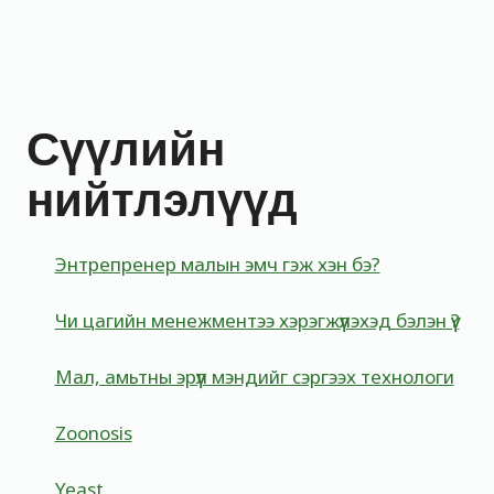
Сүүлийн
нийтлэлүүд
Энтрепренер малын эмч гэж хэн бэ?
Чи цагийн менежментээ хэрэгжүүлэхэд бэлэн үү?
Мал, амьтны эрүүл мэндийг сэргээх технологи
Zoonosis
Yeast