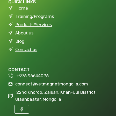
QUICK LINKS
Home
Training/Programs
Products/Services
About us
Blog
Contact us
CONTACT
+976 96644096
connect@vetmagnetmongolia.com
22nd Khoroo, Zaisan, Khan-Uul District,
Ulaanbaatar, Mongolia