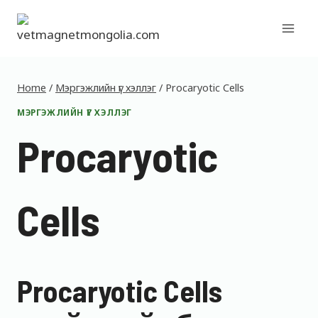
Skip
to
content
Home
/
Мэргэжлийн үг хэллэг
/
Procaryotic Cells
МЭРГЭЖЛИЙН ҮГ ХЭЛЛЭГ
Procaryotic
Cells
Procaryotic Cells