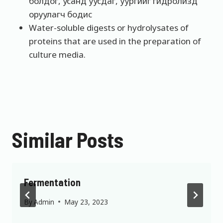
болдог, усанд уусдаг, уургийг гидролизд
оруулагч бодис
Water-soluble digests or hydrolysates of
proteins that are used in the preparation of
culture media.
Similar Posts
Fermentation
By
Admin
May 23, 2023