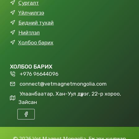
Сургалт
Үйлчилгээ
Бидний тухай
Нийтлэл
Холбоо барих
ХОЛБОО БАРИХ
+976 96644096
connect@vetmagnetmongolia.com
Улаанбаатар, Хан-Уул дүүрэг, 22-р хороо,
Зайсан
©
2026 Vet Magnet Mongolia. Бүх эрх хуулиар