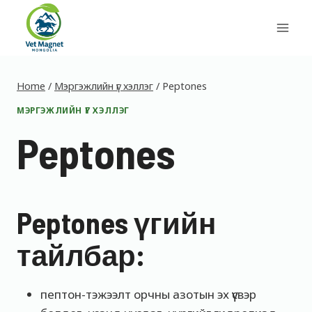
Skip
to
content
Home
/
Мэргэжлийн үг хэллэг
/
Peptones
МЭРГЭЖЛИЙН ҮГ ХЭЛЛЭГ
Peptones
Peptones үгийн
тайлбар:
пептон-тэжээлт орчны азотын эх үүсвэр