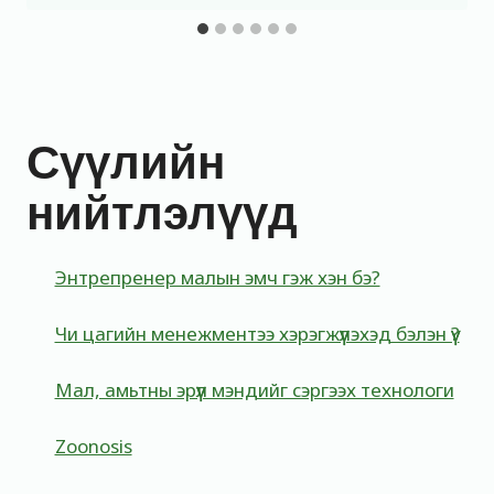
Сүүлийн
нийтлэлүүд
Энтрепренер малын эмч гэж хэн бэ?
Чи цагийн менежментээ хэрэгжүүлэхэд бэлэн үү?
Мал, амьтны эрүүл мэндийг сэргээх технологи
Zoonosis