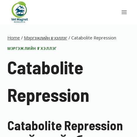
Skip
to
content
Home
/
Мэргэжлийн үг хэллэг
/
Catabolite Repression
МЭРГЭЖЛИЙН ҮГ ХЭЛЛЭГ
Catabolite
Repression
Catabolite Repression