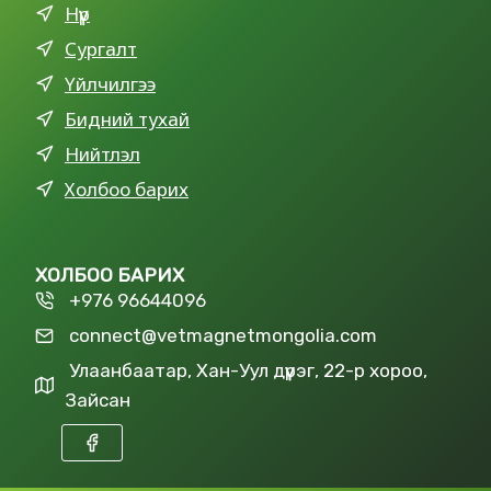
Нүүр
Сургалт
Үйлчилгээ
Бидний тухай
Нийтлэл
Холбоо барих
ХОЛБОО БАРИХ
+976 96644096
connect@vetmagnetmongolia.com
Улаанбаатар, Хан-Уул дүүрэг, 22-р хороо,
Зайсан