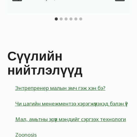
Сүүлийн
нийтлэлүүд
Энтрепренер малын эмч гэж хэн бэ?
Чи цагийн менежментээ хэрэгжүүлэхэд бэлэн үү?
Мал, амьтны эрүүл мэндийг сэргээх технологи
Zoonosis