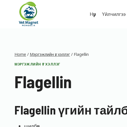
Skip
to
Нүүр
Үйлчилгээ
content
Home
/
Мэргэжлийн үг хэллэг
/
Flagellin
МЭРГЭЖЛИЙН ҮГ ХЭЛЛЭГ
Flagellin
Flagellin үгийн тайл
шилбүүр