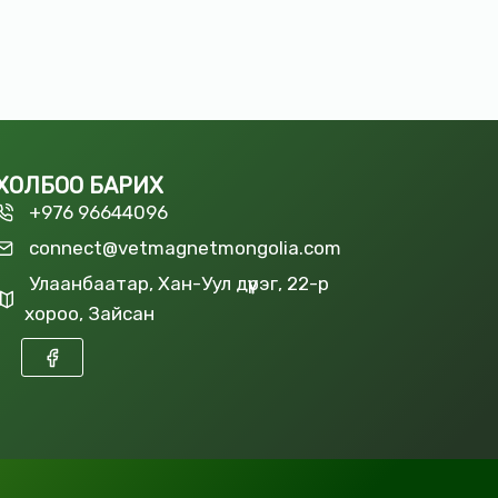
ХОЛБОО БАРИХ
+976 96644096
connect@vetmagnetmongolia.com
Улаанбаатар, Хан-Уул дүүрэг, 22-р
хороо, Зайсан