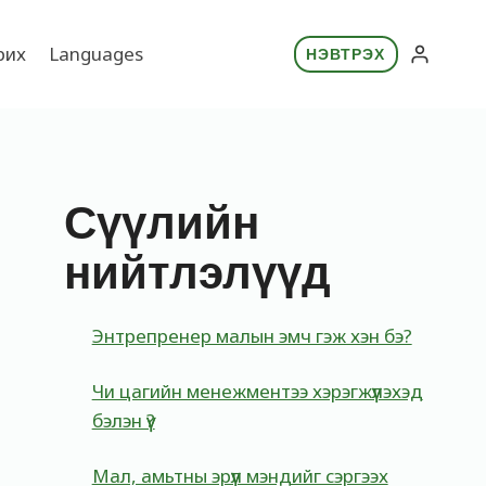
рих
Languages
НЭВТРЭХ
Сүүлийн
нийтлэлүүд
Энтрепренер малын эмч гэж хэн бэ?
Чи цагийн менежментээ хэрэгжүүлэхэд
бэлэн үү?
Мал, амьтны эрүүл мэндийг сэргээх