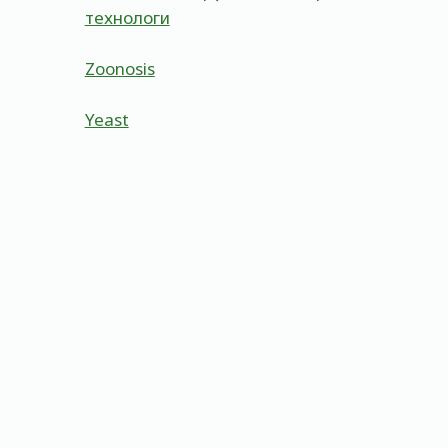
технологи
Zoonosis
Yeast
Aflatoxin
By
Admin
May 22, 2023