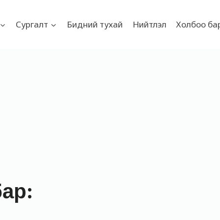
Сургалт
Бидний тухай
Нийтлэл
Холбоо ба
бар: