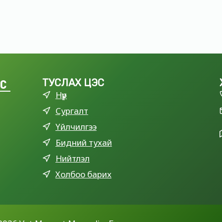
LC
ТУСЛАХ ЦЭС
Нүүр
Сургалт
Үйлчилгээ
Бидний тухай
Нийтлэл
Холбоо барих