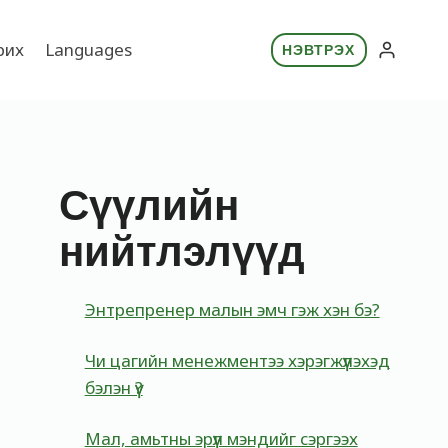
рих
Languages
НЭВТРЭХ
Сүүлийн
нийтлэлүүд
Энтрепренер малын эмч гэж хэн бэ?
Чи цагийн менежментээ хэрэгжүүлэхэд
бэлэн үү?
Мал, амьтны эрүүл мэндийг сэргээх