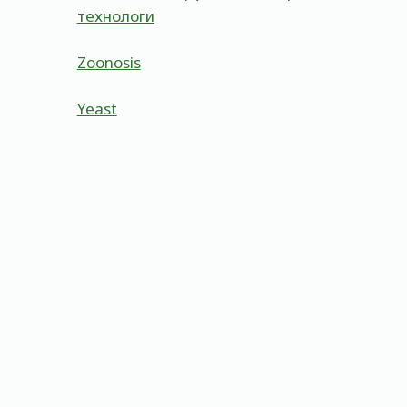
технологи
Zoonosis
Yeast
Polymerase Chain Reaction (Pcr)
By
Admin
May 23, 2023