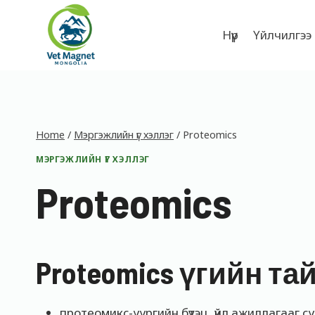
Skip
to
Нүүр
Үйлчилгээ
content
Home
/
Мэргэжлийн үг хэллэг
/
Proteomics
МЭРГЭЖЛИЙН ҮГ ХЭЛЛЭГ
Proteomics
Proteomics үгийн та
протеомикс-уургийн бүтэц, үйл ажиллагааг с