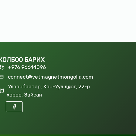
ХОЛБОО БАРИХ
+976 96644096
connect@vetmagnetmongolia.com
Улаанбаатар, Хан-Уул дүүрэг, 22-р
хороо, Зайсан