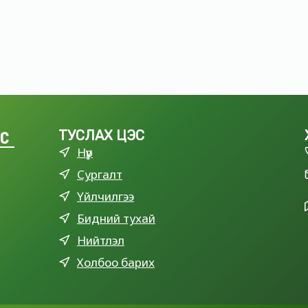
LC
ТУСЛАХ ЦЭС
Нүүр
Сургалт
Үйлчилгээ
Бидний тухай
Нийтлэл
Холбоо барих