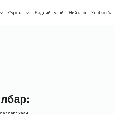
Сургалт
Бидний тухай
Нийтлэл
Холбоо ба
йлбар:
удалдаг ухаан