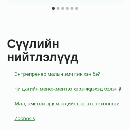
Сүүлийн
нийтлэлүүд
Энтрепренер малын эмч гэж хэн бэ?
Чи цагийн менежментээ хэрэгжүүлэхэд бэлэн үү?
Мал, амьтны эрүүл мэндийг сэргээх технологи
Zoonosis