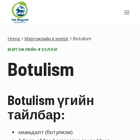
Skip
to
content
Home
/
Мэргэжлийн үг хэллэг
/
Botulism
МЭРГЭЖЛИЙН ҮГ ХЭЛЛЭГ
Botulism
Botulism үгийн
тайлбар:
хиамдалт (ботулизм)