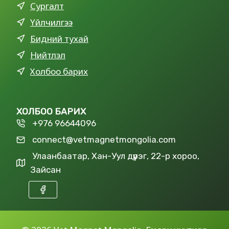
Сургалт
Үйлчилгээ
Бидний тухай
Нийтлэл
Холбоо барих
ХОЛБОО БАРИХ
+976 96644096
connect@vetmagnetmongolia.com
Улаанбаатар, Хан-Уул дүүрэг, 22-р хороо,
Зайсан