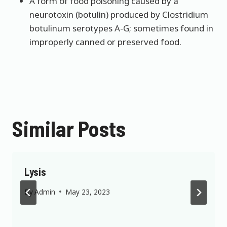
A form of food poisoning caused by a
neurotoxin (botulin) produced by Clostridium
botulinum serotypes A-G; sometimes found in
improperly canned or preserved food.
Similar Posts
Lysis
By
Admin
May 23, 2023