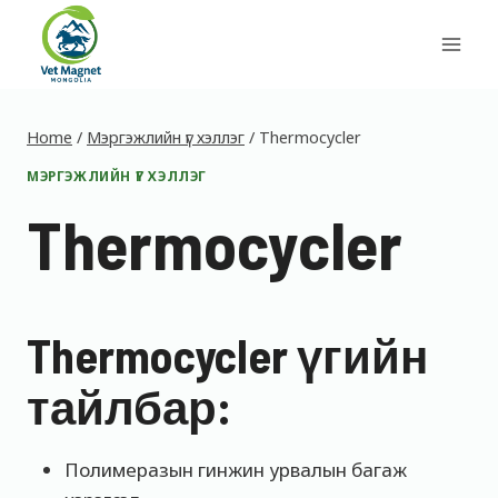
Skip
to
content
Home
/
Мэргэжлийн үг хэллэг
/
Thermocycler
МЭРГЭЖЛИЙН ҮГ ХЭЛЛЭГ
Thermocycler
Thermocycler үгийн
тайлбар:
Полимеразын гинжин урвалын багаж