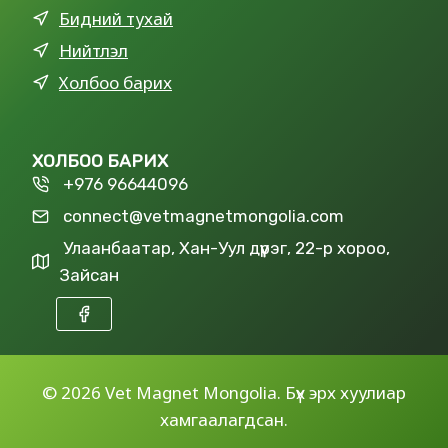
Бидний тухай
Нийтлэл
Холбоо барих
ХОЛБОО БАРИХ
+976 96644096
connect@vetmagnetmongolia.com
Улаанбаатар, Хан-Уул дүүрэг, 22-р хороо,
Зайсан
©
2026 Vet Magnet Mongolia. Бүх эрх хуулиар
хамгаалагдсан.