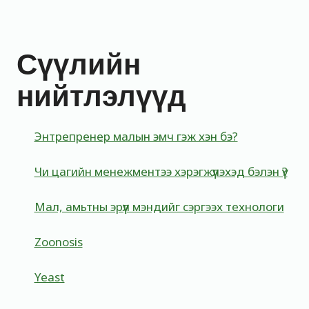
Сүүлийн
нийтлэлүүд
Энтрепренер малын эмч гэж хэн бэ?
Чи цагийн менежментээ хэрэгжүүлэхэд бэлэн үү?
Мал, амьтны эрүүл мэндийг сэргээх технологи
Zoonosis
Yeast