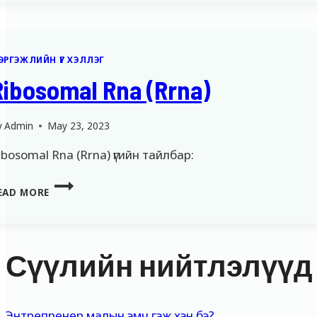
ЭРГЭЖЛИЙН ҮГ ХЭЛЛЭГ
Ribosomal Rna (Rrna)
y
Admin
May 23, 2023
ibosomal Rna (Rrna) үгийн тайлбар:
RIBOSOMAL
EAD MORE
RNA
(RRNA)
Сүүлийн нийтлэлүүд
Энтрепренер малын эмч гэж хэн бэ?