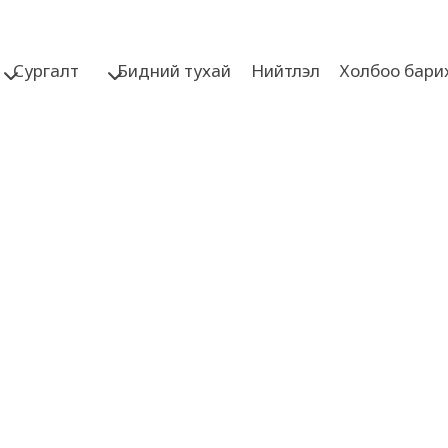
Сургалт
Бидний тухай
Нийтлэл
Холбоо бари