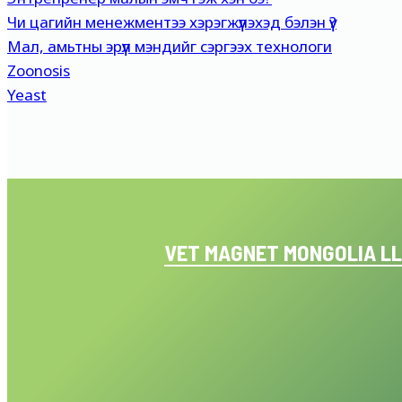
Чи цагийн менежментээ хэрэгжүүлэхэд бэлэн үү?
Мал, амьтны эрүүл мэндийг сэргээх технологи
Zoonosis
Yeast
VET MAGNET MONGOLIA L