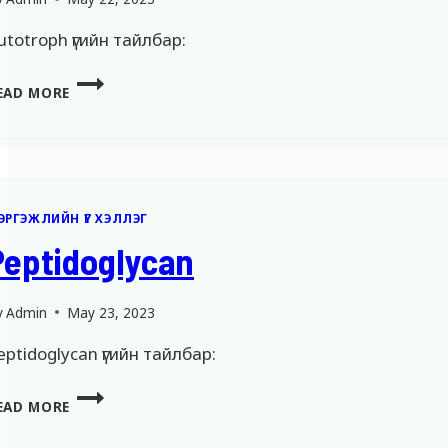
utotroph үгийн тайлбар:
AUTOTROPH
EAD MORE
ЭРГЭЖЛИЙН ҮГ ХЭЛЛЭГ
Peptidoglycan
y
Admin
May 23, 2023
eptidoglycan үгийн тайлбар:
PEPTIDOGLYCAN
EAD MORE