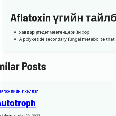
Aflatoxin үгийн тайл
хавдар үүсгэдэг мөөгөнцөрийн хор
A polyketide secondary fungal metabolite that 
milar Posts
ЭРГЭЖЛИЙН ҮГ ХЭЛЛЭГ
Autotroph
y
Admin
May 22, 2023