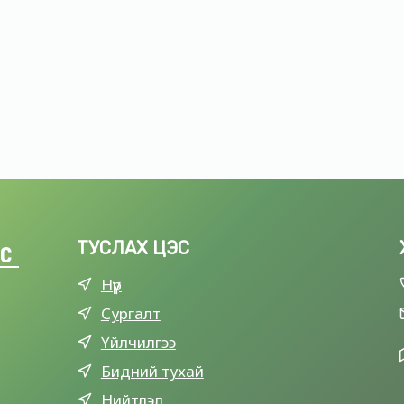
ТУСЛАХ ЦЭС
LC
Нүүр
Сургалт
Үйлчилгээ
Бидний тухай
Нийтлэл