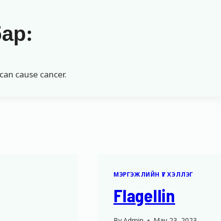
бар:
can cause cancer.
МЭРГЭЖЛИЙН ҮГ ХЭЛЛЭГ
Flagellin
By
Admin
May 23, 2023