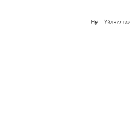
Нүүр
Үйлчилгээ