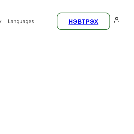
НЭВТРЭХ
х
Languages