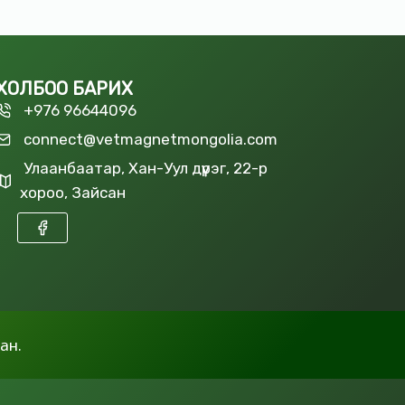
ХОЛБОО БАРИХ
+976 96644096
connect@vetmagnetmongolia.com
Улаанбаатар, Хан-Уул дүүрэг, 22-р
хороо, Зайсан
ан.