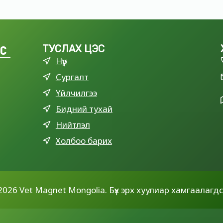
LC
ТУСЛАХ ЦЭС
Нүүр
Сургалт
Үйлчилгээ
Бидний тухай
Нийтлэл
Холбоо барих
2026 Vet Magnet Mongolia. Бүх эрх хуулиар хамгаалагдс