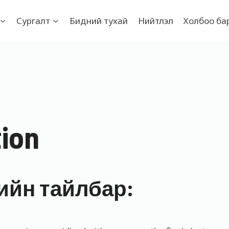
Сургалт
Бидний тухай
Нийтлэл
Холбоо ба
tion
үгийн тайлбар: