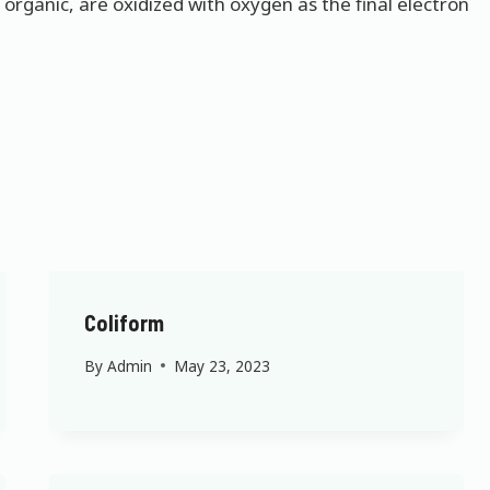
organic, are oxidized with oxygen as the final electron
Coliform
By
Admin
May 23, 2023