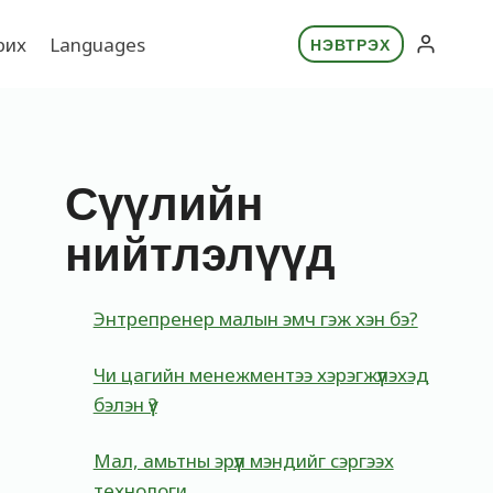
рих
Languages
НЭВТРЭХ
Сүүлийн
нийтлэлүүд
Энтрепренер малын эмч гэж хэн бэ?
Чи цагийн менежментээ хэрэгжүүлэхэд
бэлэн үү?
Мал, амьтны эрүүл мэндийг сэргээх
технологи