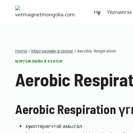
Skip
to
Нүүр
Үйлчилгээ
content
Home
/
Мэргэжлийн үг хэллэг
/
Aerobic Respiration
МЭРГЭЖЛИЙН ҮГ ХЭЛЛЭГ
Aerobic Respira
Aerobic Respiration 
хүчилтөрөгчтэй амьсгал