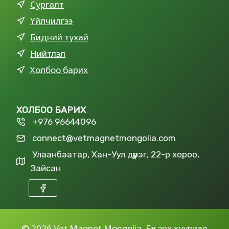
Сургалт
Үйлчилгээ
Бидний тухай
Нийтлэл
Холбоо барих
ХОЛБОО БАРИХ
+976 96644096
connect@vetmagnetmongolia.com
Улаанбаатар, Хан-Уул дүүрэг, 22-р хороо,
Зайсан
©
2026 Vet Magnet Mongolia. Бүх эрх хуулиар