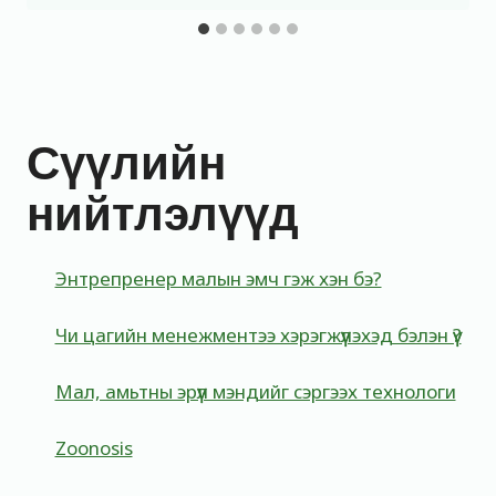
Сүүлийн
нийтлэлүүд
Энтрепренер малын эмч гэж хэн бэ?
Чи цагийн менежментээ хэрэгжүүлэхэд бэлэн үү?
Мал, амьтны эрүүл мэндийг сэргээх технологи
Zoonosis