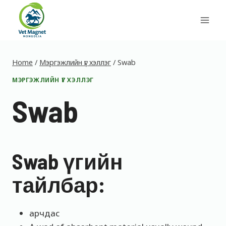
Skip
to
content
Home
/
Мэргэжлийн үг хэллэг
/
Swab
МЭРГЭЖЛИЙН ҮГ ХЭЛЛЭГ
Swab
Swab үгийн
тайлбар:
арчдас