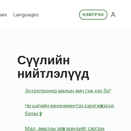
рих
Languages
НЭВТРЭХ
Сүүлийн
нийтлэлүүд
Энтрепренер малын эмч гэж хэн бэ?
Чи цагийн менежментээ хэрэгжүүлэхэд
бэлэн үү?
Мал, амьтны эрүүл мэндийг сэргээх