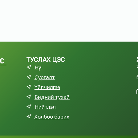
LC
ТУСЛАХ ЦЭС
Нүүр
Сургалт
Үйлчилгээ
Бидний тухай
Нийтлэл
Холбоо барих