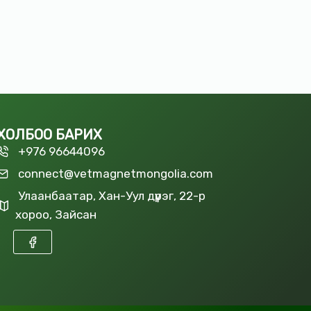
ХОЛБОО БАРИХ
+976 96644096
connect@vetmagnetmongolia.com
Улаанбаатар, Хан-Уул дүүрэг, 22-р
хороо, Зайсан