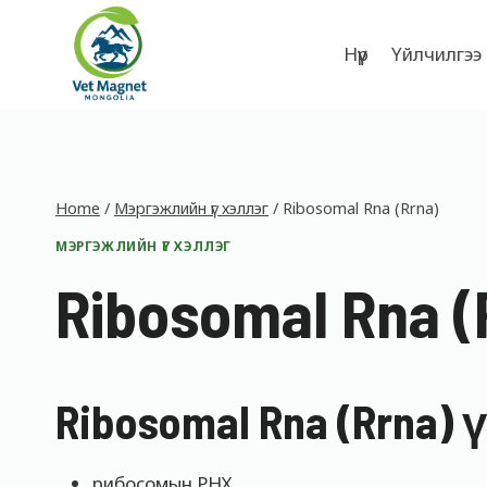
Skip
to
Нүүр
Үйлчилгээ
content
Home
/
Мэргэжлийн үг хэллэг
/
Ribosomal Rna (Rrna)
МЭРГЭЖЛИЙН ҮГ ХЭЛЛЭГ
Ribosomal Rna (
Ribosomal Rna (Rrna)
рибосомын РНХ