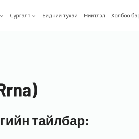
Сургалт
Бидний тухай
Нийтлэл
Холбоо ба
Rrna)
 үгийн тайлбар: