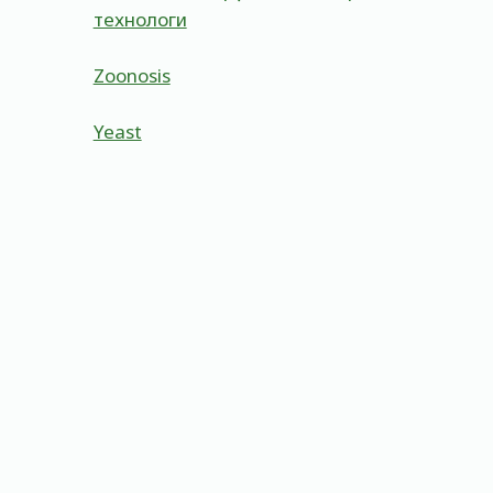
технологи
Zoonosis
Yeast
Proteome
By
Admin
May 23, 2023