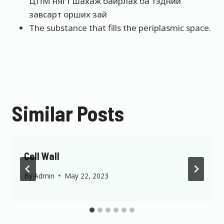
ЦПМ нягт шахаж байрлах ба тэдний
завсарт орших зай
The substance that fills the periplasmic space.
Similar Posts
Cell Wall
By
Admin
May 22, 2023