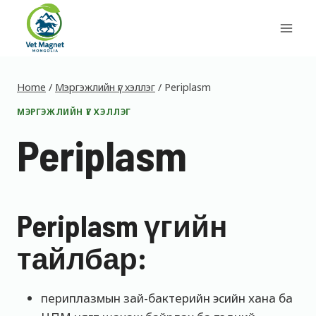
Skip
to
content
Home
/
Мэргэжлийн үг хэллэг
/
Periplasm
МЭРГЭЖЛИЙН ҮГ ХЭЛЛЭГ
Periplasm
Periplasm үгийн
тайлбар:
периплазмын зай-бактерийн эсийн хана ба