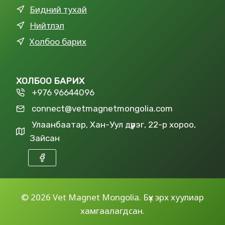
Бидний тухай
Нийтлэл
Холбоо барих
ХОЛБОО БАРИХ
+976 96644096
connect@vetmagnetmongolia.com
Улаанбаатар, Хан-Уул дүүрэг, 22-р хороо,
Зайсан
©
2026 Vet Magnet Mongolia. Бүх эрх хуулиар
хамгаалагдсан.