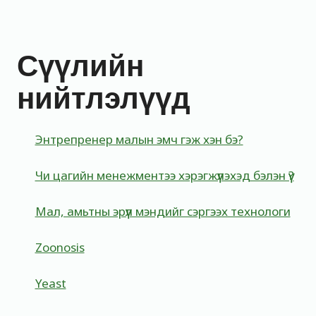
Сүүлийн
нийтлэлүүд
Энтрепренер малын эмч гэж хэн бэ?
Чи цагийн менежментээ хэрэгжүүлэхэд бэлэн үү?
Мал, амьтны эрүүл мэндийг сэргээх технологи
Zoonosis
Yeast