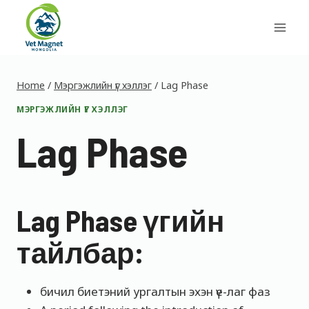
Skip
to
content
Home
/
Мэргэжлийн үг хэллэг
/
Lag Phase
МЭРГЭЖЛИЙН ҮГ ХЭЛЛЭГ
Lag Phase
Lag Phase үгийн
тайлбар:
бичил биетэний ургалтын эхэн үе-лаг фаз