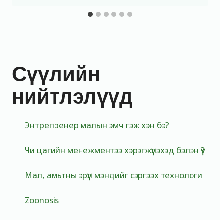
Сүүлийн
нийтлэлүүд
Энтрепренер малын эмч гэж хэн бэ?
Чи цагийн менежментээ хэрэгжүүлэхэд бэлэн үү?
Мал, амьтны эрүүл мэндийг сэргээх технологи
Zoonosis