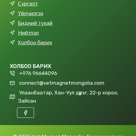
Сургалт
Үйлчилгээ
Бидний тухай
Нийтлэл
Холбоо барих
ХОЛБОО БАРИХ
+976 96644096
connect@vetmagnetmongolia.com
Улаанбаатар, Хан-Уул дүүрэг, 22-р хороо,
Зайсан