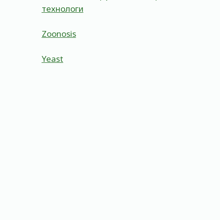
технологи
Zoonosis
Yeast
Commensalism
By
Admin
May 23, 2023