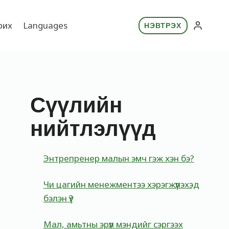
рих
Languages
НЭВТРЭХ
Сүүлийн
нийтлэлүүд
Энтрепренер малын эмч гэж хэн бэ?
Чи цагийн менежментээ хэрэгжүүлэхэд
бэлэн үү?
Мал, амьтны эрүүл мэндийг сэргээх