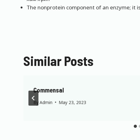
The nonprotein component of an enzyme; it is r
Similar Posts
Commensal
By
Admin
May 23, 2023