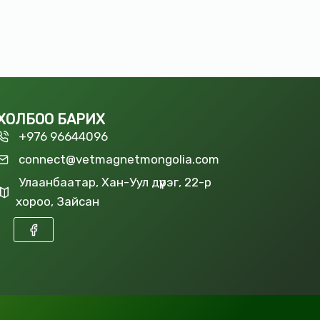
ХОЛБОО БАРИХ
+976 96644096
connect@vetmagnetmongolia.com
Улаанбаатар, Хан-Уул дүүрэг, 22-р
хороо, Зайсан