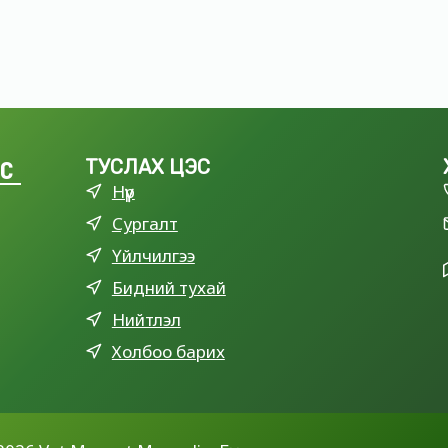
LC
ТУСЛАХ ЦЭС
Нүүр
Сургалт
Үйлчилгээ
Бидний тухай
Нийтлэл
Холбоо барих