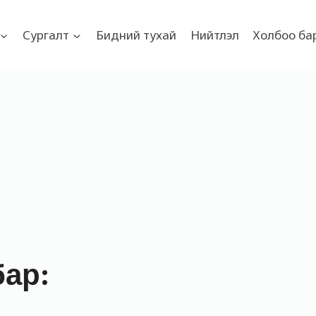
Сургалт
Бидний тухай
Нийтлэл
Холбоо ба
бар: