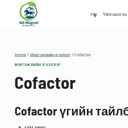
Skip
to
Нүүр
Үйлчилгээ
content
Home
/
Мэргэжлийн үг хэллэг
/
Cofactor
МЭРГЭЖЛИЙН ҮГ ХЭЛЛЭГ
Cofactor
Cofactor үгийн тайл
хам хүчин