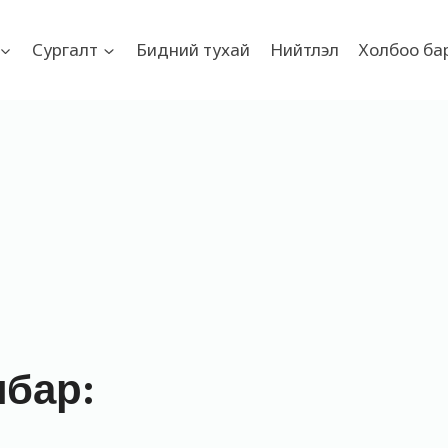
Сургалт
Бидний тухай
Нийтлэл
Холбоо ба
лбар: