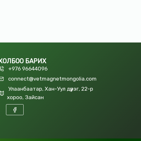
ХОЛБОО БАРИХ
+976 96644096
connect@vetmagnetmongolia.com
Улаанбаатар, Хан-Уул дүүрэг, 22-р
хороо, Зайсан