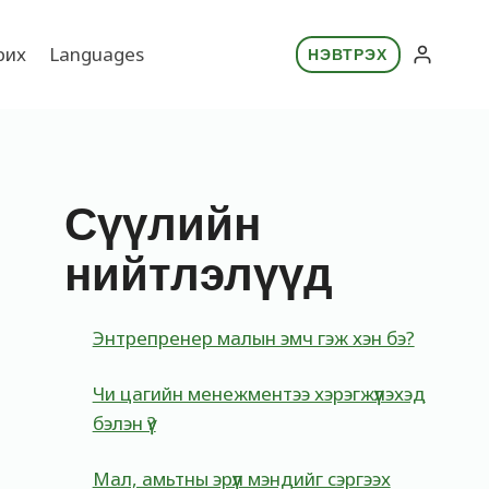
рих
Languages
НЭВТРЭХ
Сүүлийн
нийтлэлүүд
Энтрепренер малын эмч гэж хэн бэ?
Чи цагийн менежментээ хэрэгжүүлэхэд
бэлэн үү?
Мал, амьтны эрүүл мэндийг сэргээх