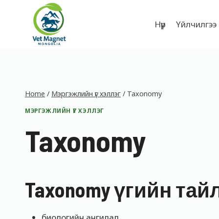
Skip
to
Нүүр
Үйлчилгээ
content
Home
/
Мэргэжлийн үг хэллэг
/
Taxonomy
МЭРГЭЖЛИЙН ҮГ ХЭЛЛЭГ
Taxonomy
Taxonomy үгийн тай
биологийн ангилал