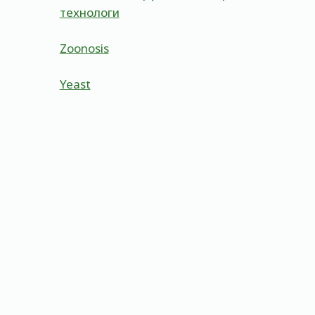
технологи
Zoonosis
Yeast
Procaryotic Cells
By
Admin
May 23, 2023