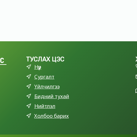
LC
ТУСЛАХ ЦЭС
Нүүр
Сургалт
Үйлчилгээ
Бидний тухай
Нийтлэл
Холбоо барих