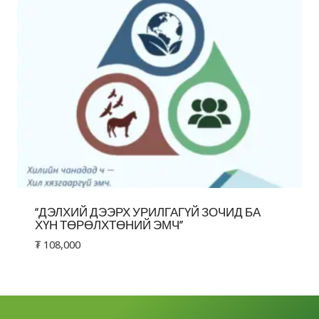
“ДЭЛХИЙ ДЭЭРХ УРИЛГАГҮЙ ЗОЧИД БА
ХҮН ТӨРӨЛХТӨНИЙ ЭМЧ”
₮
108,000