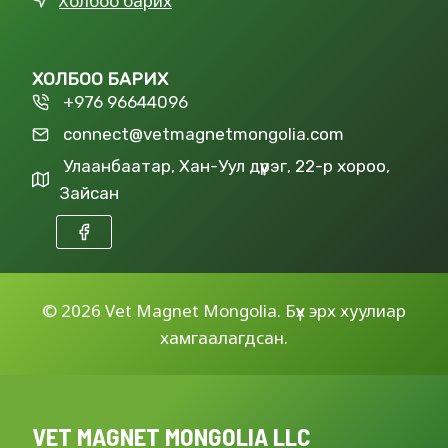
Холбоо барих
ХОЛБОО БАРИХ
+976 96644096
connect@vetmagnetmongolia.com
Улаанбаатар, Хан-Уул дүүрэг, 22-р хороо,
Зайсан
©
2026 Vet Magnet Mongolia. Бүх эрх хуулиар
хамгаалагдсан.
VET MAGNET MONGOLIA LLC