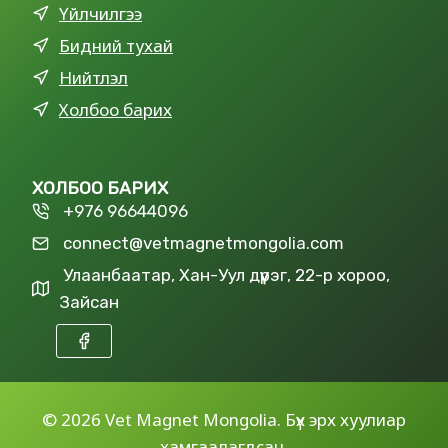
Үйлчилгээ
Бидний тухай
Нийтлэл
Холбоо барих
ХОЛБОО БАРИХ
+976 96644096
connect@vetmagnetmongolia.com
Улаанбаатар, Хан-Уул дүүрэг, 22-р хороо,
Зайсан
©
2026 Vet Magnet Mongolia. Бүх эрх хуулиар
хамгаалагдсан.