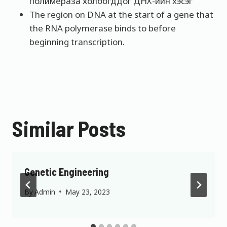
полимераза холбогддог ДНХ-ийн хэсэг
The region on DNA at the start of a gene that
the RNA polymerase binds to before
beginning transcription.
Similar Posts
Genetic Engineering
By
Admin
May 23, 2023