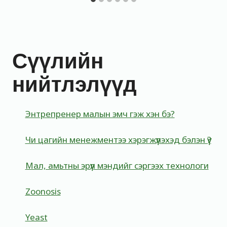
Сүүлийн
нийтлэлүүд
Энтрепренер малын эмч гэж хэн бэ?
Чи цагийн менежментээ хэрэгжүүлэхэд бэлэн үү?
Мал, амьтны эрүүл мэндийг сэргээх технологи
Zoonosis
Yeast