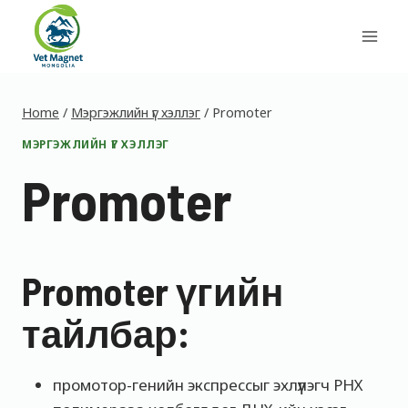
Skip
to
content
Home
/
Мэргэжлийн үг хэллэг
/
Promoter
МЭРГЭЖЛИЙН ҮГ ХЭЛЛЭГ
Promoter
Promoter үгийн
тайлбар:
промотор-генийн экспрессыг эхлүүлэгч РНХ