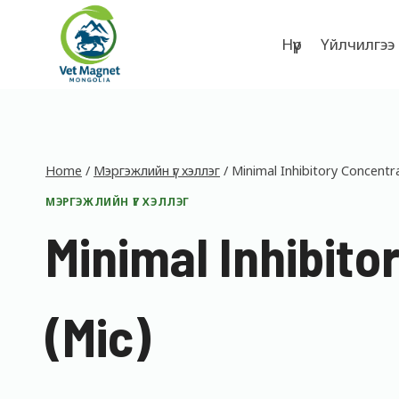
Skip
to
Нүүр
Үйлчилгээ
content
Home
/
Мэргэжлийн үг хэллэг
/
Minimal Inhibitory Concentra
МЭРГЭЖЛИЙН ҮГ ХЭЛЛЭГ
Minimal Inhibito
(Mic)