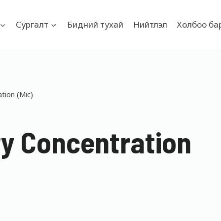
Сургалт
Бидний тухай
Нийтлэл
Холбоо ба
tion (Mic)
ry Concentration