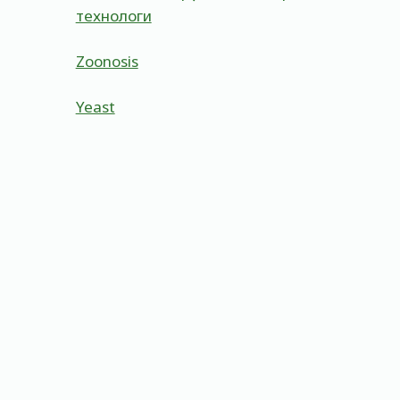
технологи
Zoonosis
Yeast
Colony Forming Units(Cfu)