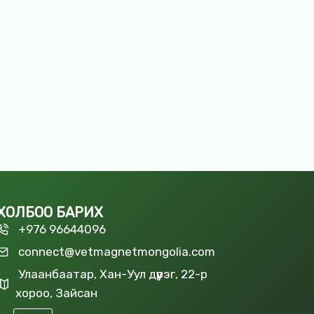
By
Admin
May 23, 2023
ХОЛБОО БАРИХ
+976 96644096
connect@vetmagnetmongolia.com
Улаанбаатар, Хан-Уул дүүрэг, 22-р
хороо, Зайсан