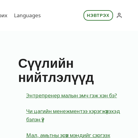
рих
Languages
НЭВТРЭХ
Сүүлийн
нийтлэлүүд
Энтрепренер малын эмч гэж хэн бэ?
Чи цагийн менежментээ хэрэгжүүлэхэд
бэлэн үү?
Мал, амьтны эрүүл мэндийг сэргээх