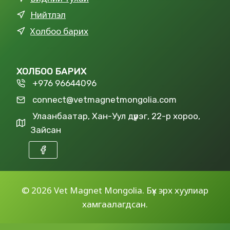
Нийтлэл
Холбоо барих
ХОЛБОО БАРИХ
+976 96644096
connect@vetmagnetmongolia.com
Улаанбаатар, Хан-Уул дүүрэг, 22-р хороо,
Зайсан
©
2026 Vet Magnet Mongolia. Бүх эрх хуулиар
хамгаалагдсан.