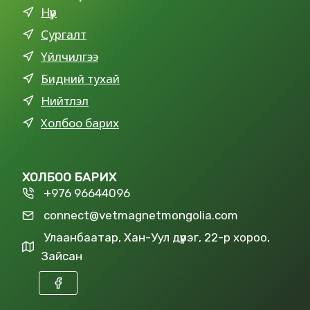
Нүүр
Сургалт
Үйлчилгээ
Бидний тухай
Нийтлэл
Холбоо барих
ХОЛБОО БАРИХ
+976 96644096
connect@vetmagnetmongolia.com
Улаанбаатар, Хан-Уул дүүрэг, 22-р хороо,
Зайсан