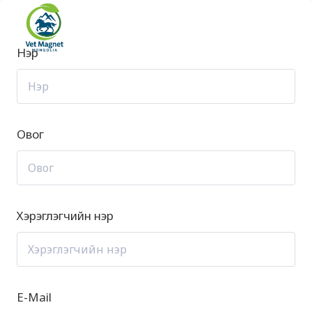
Skip
to
content
Нэр
Овог
Хэрэглэгчийн нэр
E-Mail