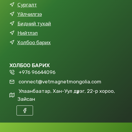
Сургалт
Үйлчилгээ
Бидний тухай
Нийтлэл
Холбоо барих
ХОЛБОО БАРИХ
+976 96644096
connect@vetmagnetmongolia.com
Улаанбаатар, Хан-Уул дүүрэг, 22-р хороо,
Зайсан