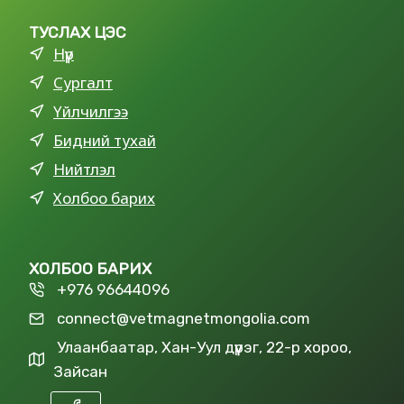
ТУСЛАХ ЦЭС
Нүүр
Сургалт
Үйлчилгээ
Бидний тухай
Нийтлэл
Холбоо барих
ХОЛБОО БАРИХ
+976 96644096
connect@vetmagnetmongolia.com
Улаанбаатар, Хан-Уул дүүрэг, 22-р хороо,
Зайсан