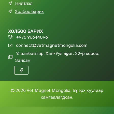
Нийтлэл
Холбоо барих
ХОЛБОО БАРИХ
+976 96644096
connect@vetmagnetmongolia.com
Улаанбаатар, Хан-Уул дүүрэг, 22-р хороо,
Зайсан
©
2026 Vet Magnet Mongolia. Бүх эрх хуулиар
хамгаалагдсан.