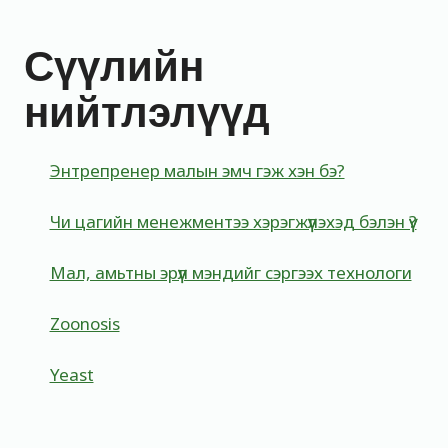
Сүүлийн
нийтлэлүүд
Энтрепренер малын эмч гэж хэн бэ?
Чи цагийн менежментээ хэрэгжүүлэхэд бэлэн үү?
Мал, амьтны эрүүл мэндийг сэргээх технологи
Zoonosis
Yeast