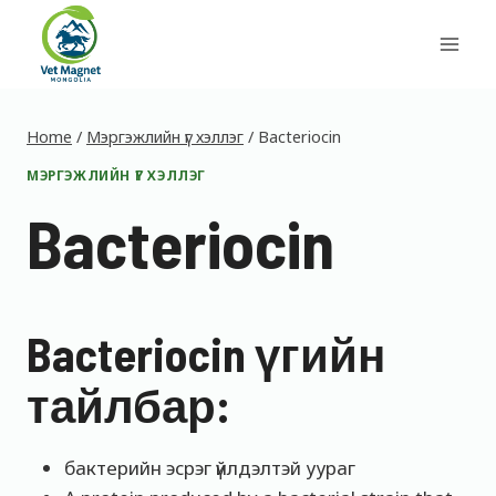
Skip
to
content
Home
/
Мэргэжлийн үг хэллэг
/
Bacteriocin
МЭРГЭЖЛИЙН ҮГ ХЭЛЛЭГ
Bacteriocin
Bacteriocin үгийн
тайлбар:
бактерийн эсрэг үйлдэлтэй уураг