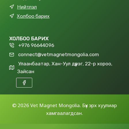
Нийтлэл
Холбоо барих
ХОЛБОО БАРИХ
+976 96644096
connect@vetmagnetmongolia.com
Улаанбаатар, Хан-Уул дүүрэг, 22-р хороо,
Зайсан
©
2026 Vet Magnet Mongolia. Бүх эрх хуулиар
хамгаалагдсан.