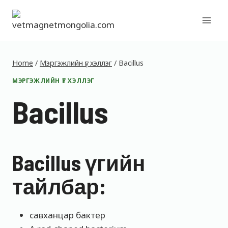
Skip
to
content
Home
/
Мэргэжлийн үг хэллэг
/
Bacillus
МЭРГЭЖЛИЙН ҮГ ХЭЛЛЭГ
Bacillus
Bacillus үгийн
тайлбар:
савханцар бактер