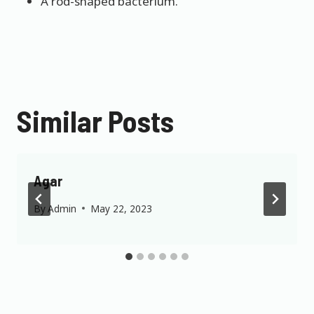
A rod-shaped bacterium.
Similar Posts
Agar
By
Admin
May 22, 2023