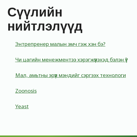
Сүүлийн
нийтлэлүүд
Энтрепренер малын эмч гэж хэн бэ?
Чи цагийн менежментээ хэрэгжүүлэхэд бэлэн үү?
Мал, амьтны эрүүл мэндийг сэргээх технологи
Zoonosis
Yeast