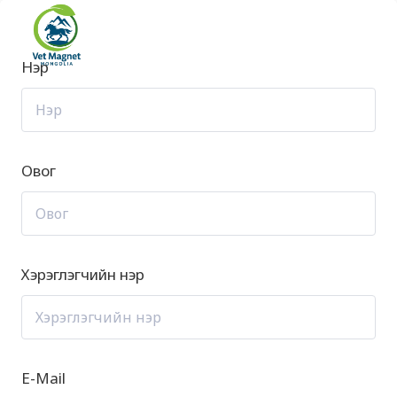
Skip
to
content
Нэр
Овог
Хэрэглэгчийн нэр
E-Mail