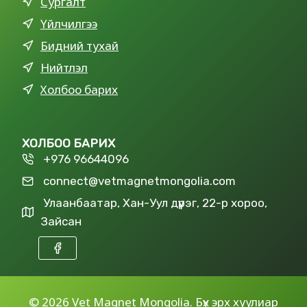
Сургалт
Үйлчилгээ
Бидний тухай
Нийтлэл
Холбоо барих
ХОЛБОО БАРИХ
+976 96644096
connect@vetmagnetmongolia.com
Улаанбаатар, Хан-Уул дүүрэг, 22-р хороо,
Зайсан
©
2026 Vet Magnet Mongolia. Бүх эрх хуулиар