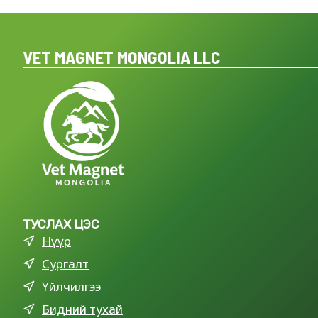
VET MAGNET MONGOLIA LLC
ТУСЛАХ ЦЭС
Нүүр
Сургалт
Үйлчилгээ
Бидний тухай