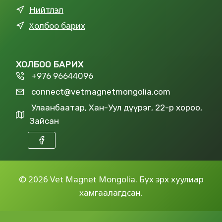
Нийтлэл
Холбоо барих
ХОЛБОО БАРИХ
+976 96644096
connect@vetmagnetmongolia.com
Улаанбаатар, Хан-Уул дүүрэг, 22-р хороо,
Зайсан
©
2026 Vet Magnet Mongolia. Бүх эрх хуулиар
хамгаалагдсан.