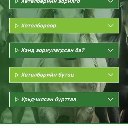
Хөтөлбөрийн зорилго
Хөтөлбөрөөр
Хэнд зориулагдсан бэ?
Хөтөлбөрийн бүтэц
Урьдчилсан бүртгэл