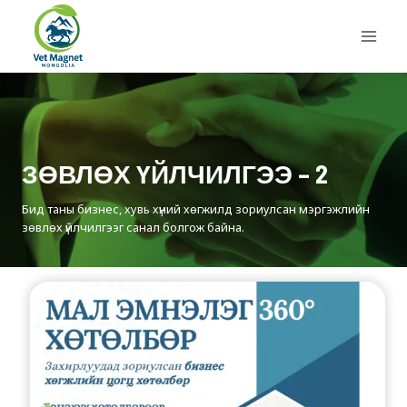
Skip
to
content
ЗӨВЛӨХ ҮЙЛЧИЛГЭЭ – 2
Бид таны бизнес, хувь хүний хөгжилд зориулсан мэргэжлийн
зөвлөх үйлчилгээг санал болгож байна.