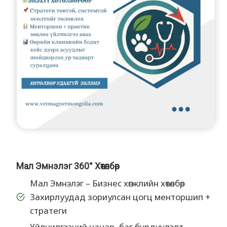
Мал Эмнэлэг 360° Хөтөлбөр
Мал Эмнэлэг – Бизнес хөгжлийн хөтөлбөр
Захирлуудад зориулсан цогц менторшип +
стратеги
Үйлчилгээний чанар, баг бүрдүүлэлт,