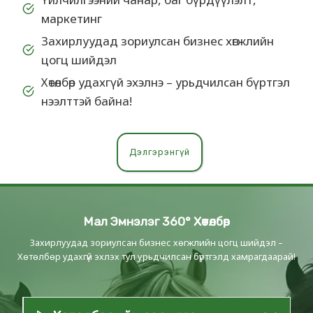
маркетинг
Захирлуудад зориулсан бизнес хөгжлийн
цогц шийдэл
Хөтөлбөр удахгүй эхэлнэ – урьдчилсан бүртгэл
нээлттэй байна!
Дэлгэрэнгүй
Мал Эмнэлэг 360° Хөтөлбөр
Захирлуудад зориулсан бизнес хөгжлийн цогц шийдэл –
Хөтөлбөр удахгүй эхлэх тул урьдчилсан бүртгэлд хамрагдаарай!